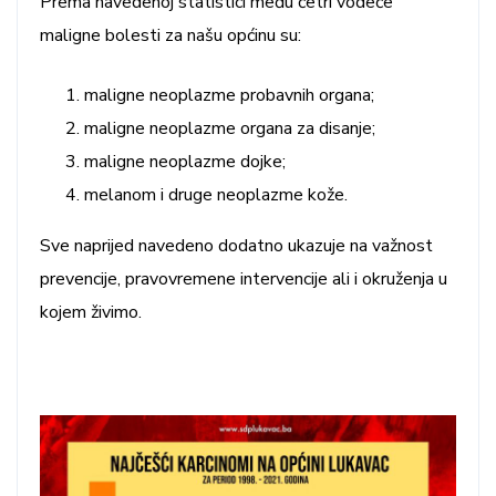
Prema navedenoj statistici među četri vodeće
maligne bolesti za našu općinu su:
maligne neoplazme probavnih organa;
maligne neoplazme organa za disanje;
maligne neoplazme dojke;
melanom i druge neoplazme kože.
Sve naprijed navedeno dodatno ukazuje na važnost
prevencije, pravovremene intervencije ali i okruženja u
kojem živimo.