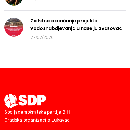
Za hitno okončanje projekta
vodosnabdjevanja u naselju Svatovac
27/02/2026
Socijademokratska partija BiH
Gradska organizacija Lukavac