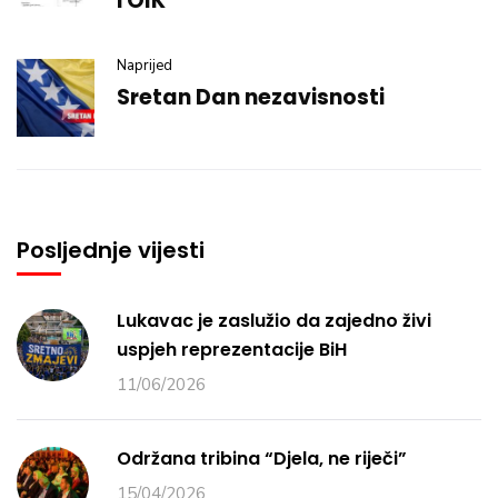
i OIK
Naprijed
Sretan Dan nezavisnosti
Posljednje vijesti
Lukavac je zaslužio da zajedno živi
uspjeh reprezentacije BiH
11/06/2026
Održana tribina “Djela, ne riječi”
15/04/2026