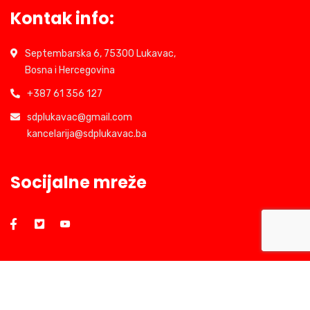
Kontak info:
Septembarska 6, 75300 Lukavac,
Bosna i Hercegovina
+387 61 356 127
sdplukavac@gmail.com
kancelarija@sdplukavac.ba
Socijalne mreže
2026
© GO SDP BiH Lukavac. Sva prava zadržana.