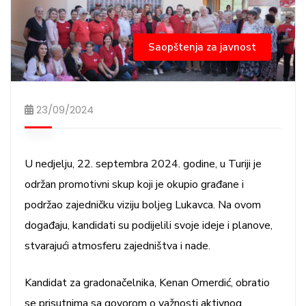
Saopštenja za javnost
23/09/2024
U nedjelju, 22. septembra 2024. godine, u Turiji je
održan promotivni skup koji je okupio građane i
podržao zajedničku viziju boljeg Lukavca. Na ovom
događaju, kandidati su podijelili svoje ideje i planove,
stvarajući atmosferu zajedništva i nade.
Kandidat za gradonačelnika, Kenan Omerdić, obratio
se prisutnima sa govorom o važnosti aktivnog