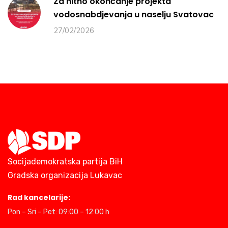
Za hitno okončanje projekta
vodosnabdjevanja u naselju Svatovac
27/02/2026
Socijademokratska partija BiH
Gradska organizacija Lukavac
Rad kancelarije:
Pon – Sri – Pet: 09:00 – 12:00 h