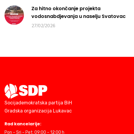
Za hitno okončanje projekta
vodosnabdjevanja u naselju Svatovac
27/02/2026
Socijademokratska partija BiH
Gradska organizacija Lukavac
Rad kancelarije:
Pon – Sri – Pet: 09:00 – 12:00 h