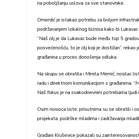
na poboljšanju uslova za sve stanovnike.
Omerdić je istakao potrebu za boljom infrastru
podržavanjem lokalnog biznisa kako bi Lukavac p
“Naš cilj je da Lukavac bude među top 5 gradov
posvećenošću, to je cilj koji je dostižan”, reka
građanina u proces donošenja odluka.
Na skupu se obratila i Mirela Memić, nosilac li
radu i direktnom komunikacijom s građanima. “M
Naš fokus je na svakodnevnim potrebama ljudi i 
Osim nosioca liste, prisutnima su se obratili i o
projekata, podrške mladima i zadržavanja mladi
Građani Kruševice pokazali su zainteresovanost i