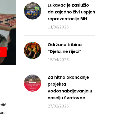
Lukavac je zaslužio
da zajedno živi uspjeh
reprezentacije BiH
11/06/2026
Održana tribina
“Djela, ne riječi”
t
15/04/2026
Za hitno okončanje
projekta
vodosnabdjevanja u
naselju Svatovac
dić,
27/02/2026
rada