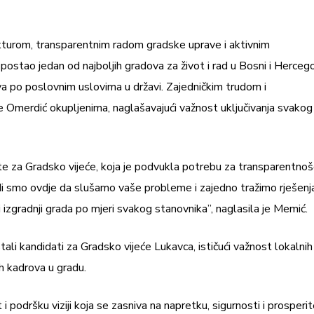
kturom, transparentnim radom gradske uprave i aktivnim
ostao jedan od najboljih gradova za život i rad u Bosni i Hercego
a po poslovnim uslovima u državi. Zajedničkim trudom i
o je Omerdić okupljenima, naglašavajući važnost uključivanja svakog
ste za Gradsko vijeće, koja je podvukla potrebu za transparentnoš
i smo ovdje da slušamo vaše probleme i zajedno tražimo rješenja
izgradnji grada po mjeri svakog stanovnika”, naglasila je Memić.
stali kandidati za Gradsko vijeće Lukavca, ističući važnost lokalnih
h kadrova u gradu.
 podršku viziji koja se zasniva na napretku, sigurnosti i prosperi