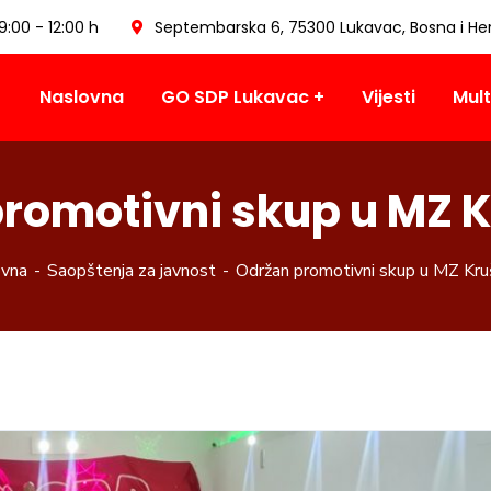
09:00 - 12:00 h
Septembarska 6, 75300 Lukavac, Bosna i He
Naslovna
GO SDP Lukavac
Vijesti
Mult
romotivni skup u MZ 
ovna
Saopštenja za javnost
Održan promotivni skup u MZ Kru