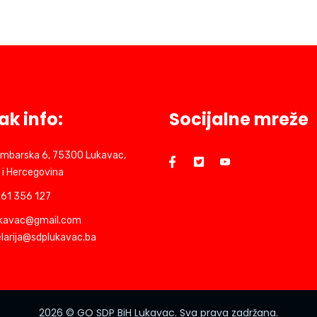
ak info:
Socijalne mreže
mbarska 6, 75300 Lukavac,
 i Hercegovina
61 356 127
ukavac@gmail.com
larija@sdplukavac.ba
2026
© GO SDP BiH Lukavac. Sva prava zadržana.