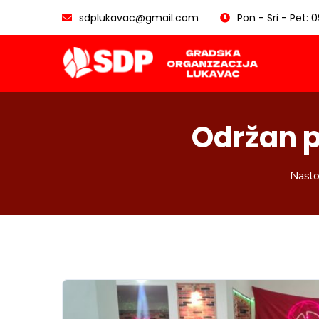
sdplukavac@gmail.com
Pon - Sri - Pet: 
Održan p
Nasl