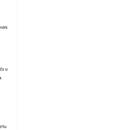
vini.
ću u
.
tetu