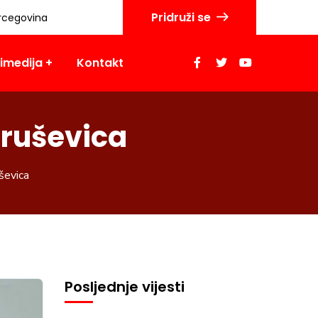
Pridruži se
rcegovina
imedija
Kontakt
Kruševica
ševica
Posljednje vijesti