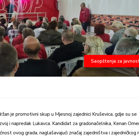
Saopštenja za javnos
žan je promotivni skup u Mjesnoj zajednici Kruševica, gdje su se
a razvoj i napredak Lukavca. Kandidat za gradonačelnika, Kenan Omer
ućnost ovog grada, naglašavajući značaj zajedništva i zajedničkog 