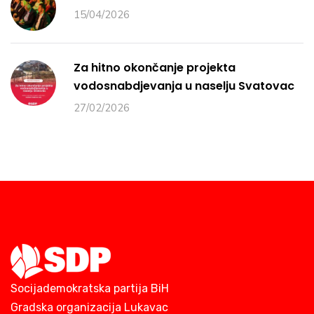
15/04/2026
Za hitno okončanje projekta
vodosnabdjevanja u naselju Svatovac
27/02/2026
Socijademokratska partija BiH
Gradska organizacija Lukavac