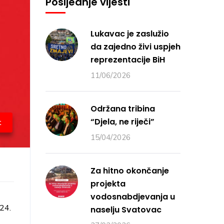
Posljednje vijesti
Lukavac je zaslužio
da zajedno živi uspjeh
reprezentacije BiH
11/06/2026
Održana tribina
“Djela, ne riječi”
t
15/04/2026
Za hitno okončanje
projekta
vodosnabdjevanja u
024.
naselju Svatovac