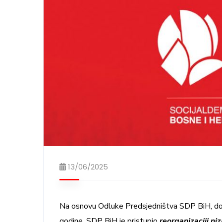
13/06/2025
Na osnovu Odluke Predsjedništva SDP BiH, dones
godine, SDP BiH je pristupio
reorganizaciji ni