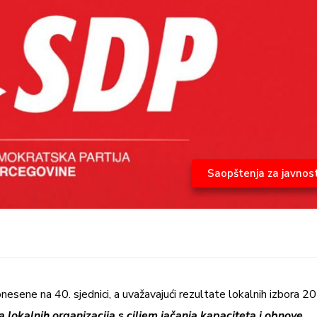
Saopštenja za javnos
ene na 40. sjednici, a uvažavajući rezultate lokalnih izbora 2
za lokalnih organizacija s ciljem jačanja kapaciteta i obnove