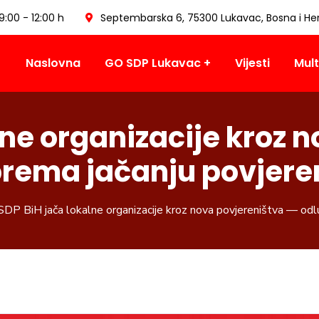
09:00 - 12:00 h
Septembarska 6, 75300 Lukavac, Bosna i He
Naslovna
GO SDP Lukavac
Vijesti
Mult
lne organizacije kroz 
prema jačanju povjere
SDP BiH jača lokalne organizacije kroz nova povjereništva — odl