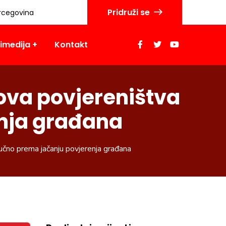
Pridruži se
rcegovina
imedija
Kontakt
nova povjereništva
nja građana
učno prema jačanju povjerenja građana