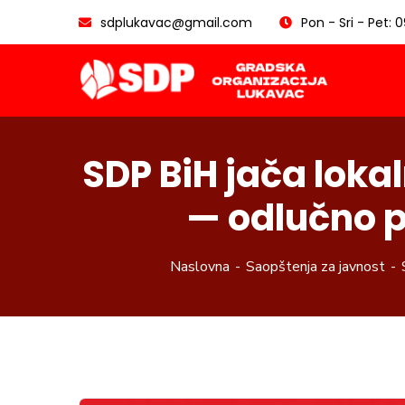
sdplukavac@gmail.com
Pon - Sri - Pet: 
SDP BiH jača loka
— odlučno 
Naslovna
Saopštenja za javnost