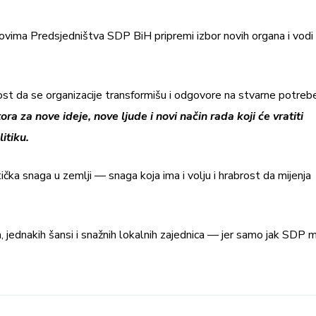
novima Predsjedništva SDP BiH pripremi izbor novih organa i vodi
ost da se organizacije transformišu i odgovore na stvarne potreb
ra za nove ideje, nove ljude i novi način rada koji će vratiti
itiku.
čka snaga u zemlji — snaga koja ima i volju i hrabrost da mijenja
, jednakih šansi i snažnih lokalnih zajednica — jer samo jak SDP 