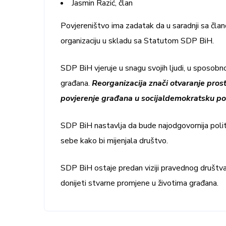
Jasmin Razić, član
Povjereništvo ima zadatak da u saradnji sa čla
organizaciju u skladu sa Statutom SDP BiH.
SDP BiH vjeruje u snagu svojih ljudi, u sposobn
građana.
Reorganizacija znači otvaranje prosto
povjerenje građana u socijaldemokratsku pol
SDP BiH nastavlja da bude najodgovornija politi
sebe kako bi mijenjala društvo.
SDP BiH ostaje predan viziji pravednog društva
donijeti stvarne promjene u životima građana.