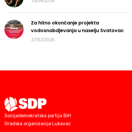
15/04/2026
Za hitno okončanje projekta
vodosnabdjevanja u naselju Svatovac
27/02/2026
Socijademokratska partija BiH
Gradska organizacija Lukavac