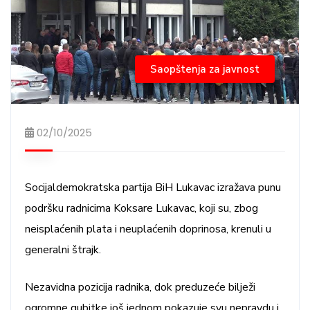
Saopštenja za javnost
02/10/2025
Socijaldemokratska partija BiH Lukavac izražava punu
podršku radnicima Koksare Lukavac, koji su, zbog
neisplaćenih plata i neuplaćenih doprinosa, krenuli u
generalni štrajk.
Nezavidna pozicija radnika, dok preduzeće bilježi
ogromne gubitke još jednom pokazuje svu nepravdu i