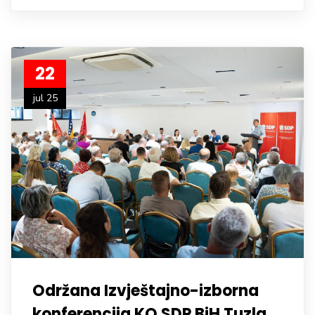
22
jul 25
Održana Izvještajno-izborna
konferencija KO SDP BiH Tuzla