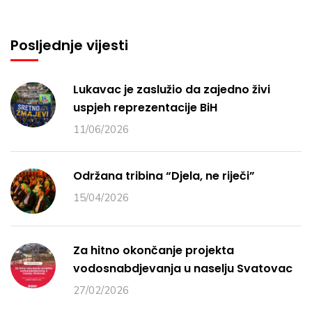
Posljednje vijesti
Lukavac je zaslužio da zajedno živi
uspjeh reprezentacije BiH
11/06/2026
Održana tribina “Djela, ne riječi”
15/04/2026
Za hitno okončanje projekta
vodosnabdjevanja u naselju Svatovac
27/02/2026