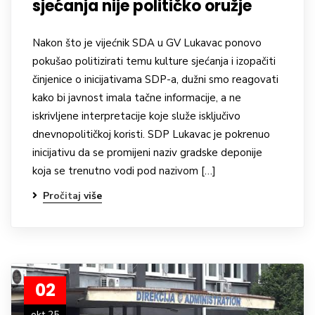
sjećanja nije političko oružje
Nakon što je vijećnik SDA u GV Lukavac ponovo
pokušao politizirati temu kulture sjećanja i izopačiti
činjenice o inicijativama SDP-a, dužni smo reagovati
kako bi javnost imala tačne informacije, a ne
iskrivljene interpretacije koje služe isključivo
dnevnopolitičkoj koristi. SDP Lukavac je pokrenuo
inicijativu da se promijeni naziv gradske deponije
koja se trenutno vodi pod nazivom […]
Pročitaj više
02
okt 25