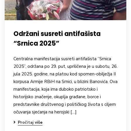
Održani susreti antifašista
“Srnica 2025”
Centralna manifestacija susreti antifašista “Srnica
2025”, održana po 29. put, upriličena je u subotu, 26.
jula 2025. godine, na platou kod spomen-obilježja II
korpusa Armije RBiH na Srnici, u blizini Banovića. Ova
manifestacija, koja ima duboko patriotsko i
historijsko značenje, okuplja građane, borce i
predstavnike društvenog i političkog života s ciljem
očuvanja sjećanja na herojski […]
Pročitaj više