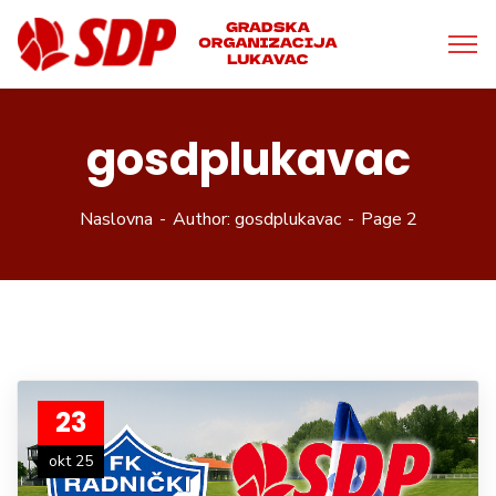
gosdplukavac
Naslovna
Author: gosdplukavac
Page 2
23
okt 25