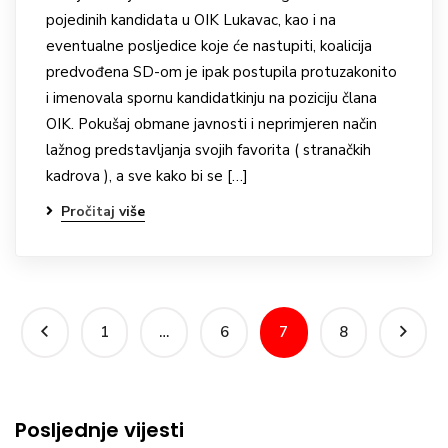
pojedinih kandidata u OIK Lukavac, kao i na
eventualne posljedice koje će nastupiti, koalicija
predvođena SD-om je ipak postupila protuzakonito
i imenovala spornu kandidatkinju na poziciju člana
OIK. Pokušaj obmane javnosti i neprimjeren način
lažnog predstavljanja svojih favorita ( stranačkih
kadrova ), a sve kako bi se […]
Pročitaj više
1
…
6
7
8
Posljednje vijesti