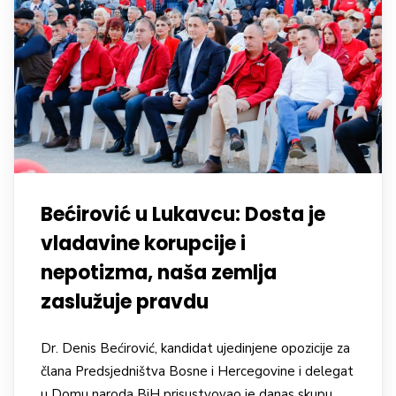
Bećirović u Lukavcu: Dosta je
vladavine korupcije i
nepotizma, naša zemlja
zaslužuje pravdu
Dr. Denis Bećirović, kandidat ujedinjene opozicije za
člana Predsjedništva Bosne i Hercegovine i delegat
u Domu naroda BiH prisustvovao je danas skupu