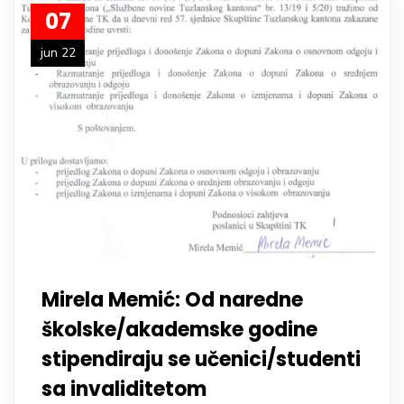
07
jun 22
Mirela Memić: Od naredne
školske/akademske godine
stipendiraju se učenici/studenti
sa invaliditetom