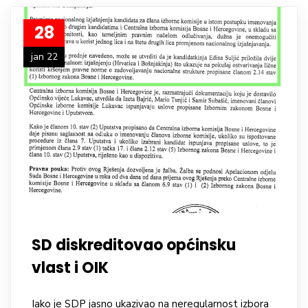
28
jan 22
SD diskreditovao općinsku
vlast i OIK
Iako je SDP jasno ukazivao na neregularnost izbora