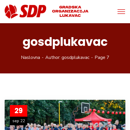
gosdplukavac
Naslovna
Author: gosdplukavac
Page 7
29
sep 22