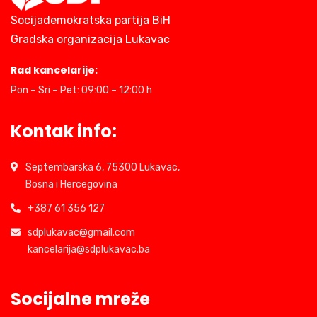
Socijademokratska partija BiH
Gradska organizacija Lukavac
Rad kancelarije:
Pon – Sri – Pet: 09:00 – 12:00 h
Kontak info:
Septembarska 6, 75300 Lukavac,
Bosna i Hercegovina
+387 61 356 127
sdplukavac@gmail.com
kancelarija@sdplukavac.ba
Socijalne mreže