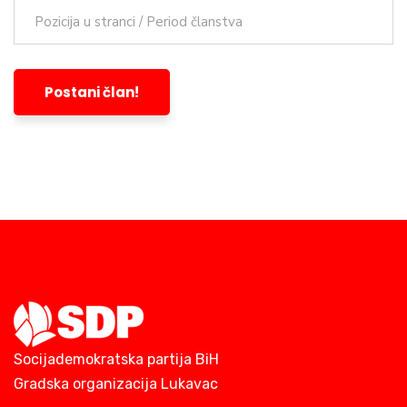
Socijademokratska partija BiH
Gradska organizacija Lukavac