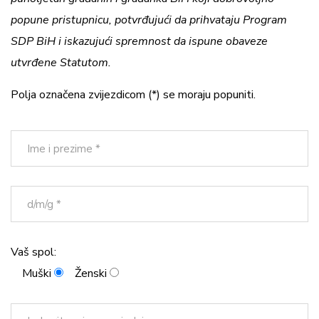
popune pristupnicu, potvrđujući da prihvataju Program
SDP BiH i iskazujući spremnost da ispune obaveze
utvrđene Statutom.
Polja označena zvijezdicom (*) se moraju popuniti.
Vaš spol:
Muški
Ženski