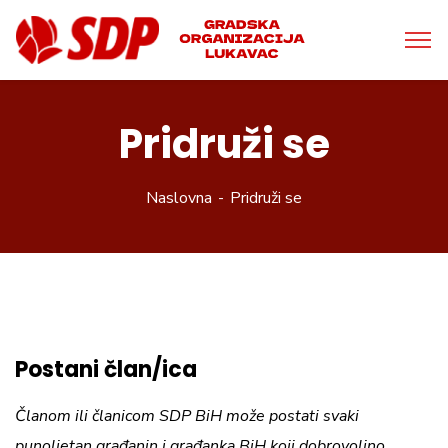
Pridruži se
Naslovna
Pridruži se
Postani član/ica
Članom ili članicom SDP BiH može postati svaki
punoljetan građanin i građanka BiH koji dobrovoljno