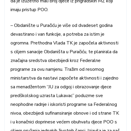
da je izuzetno mali broj djece iz prigradskih MZ koji
imaju pristup POO.
– Obdanište u Puračiću je više od dvadeset godina
devastirano i van funkcije, a potreba za istim je
ogromna. Prethodna Vlada TK je započela aktivnosti
s ciljem sanacije Obdaništa u Puračiću, te planirala da
značajna sredstva obezbijedi kroz Federalne
programe za ovu namjenu. Tražim od resornog
ministarstva da nastavi započete aktivnosti i zajedno
sa menadžentom “JU za odgoj i obrazovanje djece
predškolskog uzrasta Lukavac” poduzme sve
neophodne radnje i iskoristi programe sa Federalnog
nivoa, obezbijedi sufinansiranje obnove i od strane TK
i u konačnici doprinese većem obuhvatu djece POO s
ciljem pružanja jednakih životnih šansi. Izjavila je za naš