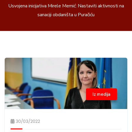
Usvojena inicijativa Mirele Memić: Nastaviti aktivnosti na
sanaciji obdaništa u Puračiću
Iz medija
30/03/2022