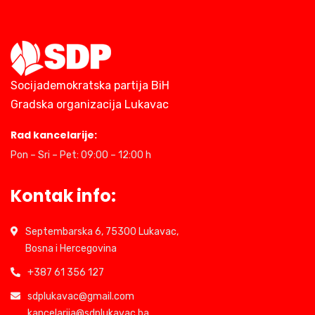
Socijademokratska partija BiH
Gradska organizacija Lukavac
Rad kancelarije:
Pon – Sri – Pet: 09:00 – 12:00 h
Kontak info:
Septembarska 6, 75300 Lukavac,
Bosna i Hercegovina
+387 61 356 127
sdplukavac@gmail.com
kancelarija@sdplukavac.ba