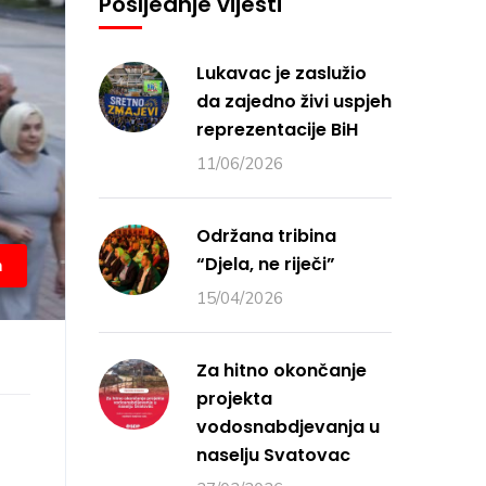
Posljednje vijesti
Lukavac je zaslužio
da zajedno živi uspjeh
reprezentacije BiH
11/06/2026
Održana tribina
“Djela, ne riječi”
a
15/04/2026
Za hitno okončanje
projekta
vodosnabdjevanja u
naselju Svatovac