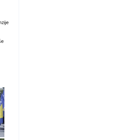
nzije
še