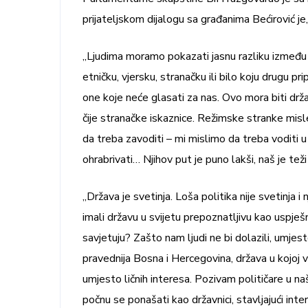
prijateljskom dijalogu sa građanima Bećirović je
„Ljudima moramo pokazati jasnu razliku između n
etničku, vjersku, stranačku ili bilo koju drugu pri
one koje neće glasati za nas. Ovo mora biti držav
čije stranačke iskaznice. Režimske stranke misle
da treba zavoditi – mi mislimo da treba voditi 
ohrabrivati… Njihov put je puno lakši, naš je teži al
„Država je svetinja. Loša politika nije svetinja
imali državu u svijetu prepoznatljivu kao uspje
savjetuju? Zašto nam ljudi ne bi dolazili, umjes
pravednija Bosna i Hercegovina, država u kojoj 
umjesto ličnih interesa. Pozivam političare u naš
počnu se ponašati kao državnici, stavljajući inter