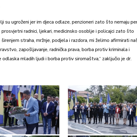
.
lji su ugroženi jer im djeca odlaze, penzioneri zato što nemaju pe
prosvjetni radnici, ljekari, medicinsko osoblje i policajci zato što
širenjem straha, mržnje, podjela i razdora, mi želimo afirmirati na
ravstvo, zapošljavanje, radnička prava, borba protiv kriminala i
 odlaska mladih ljudi i borba protiv siromaštva,“ zaključio je dr.