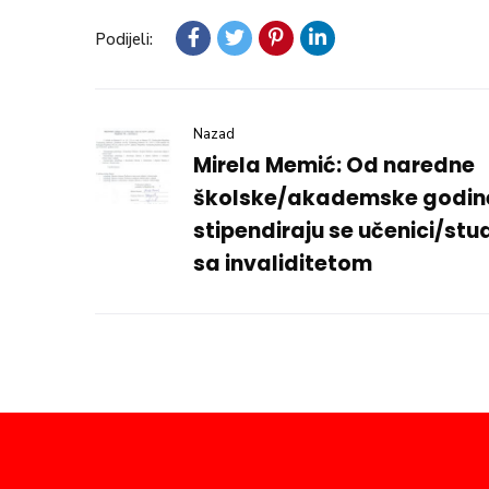
Podijeli:
Nazad
Mirela Memić: Od naredne
školske/akademske godin
stipendiraju se učenici/stu
sa invaliditetom