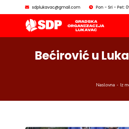
sdplukavac@gmail.com
Pon - Sri - Pet: 
Bećirović u Lukav
Naslovna
Iz m