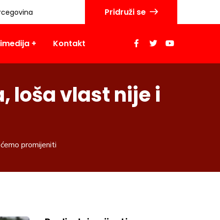
Pridruži se
rcegovina
imedija
Kontakt
 loša vlast nije i
u ćemo promijeniti