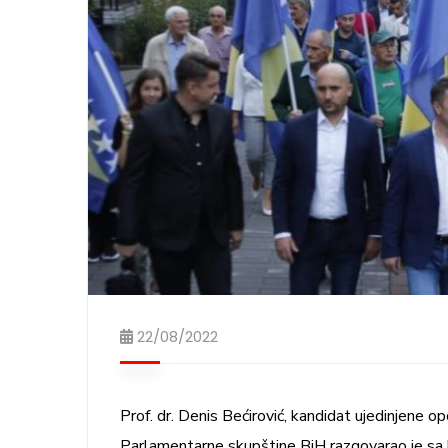
22/08/2022
Prof. dr. Denis Bećirović, kandidat ujedinjene 
Parlamentarne skupštine BiH razgovarao je sa 