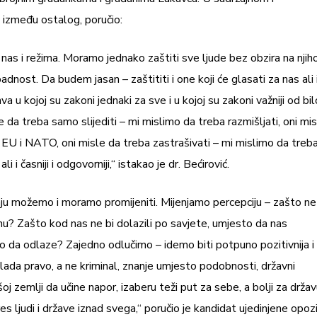
, između ostalog, poručio:
as i režima. Moramo jednako zaštiti sve ljude bez obzira na njih
padnost. Da budem jasan – zaštititi i one koji će glasati za nas ali 
a u kojoj su zakoni jednaki za sve i u kojoj su zakoni važniji od bil
 da treba samo slijediti – mi mislimo da treba razmišljati, oni mi
u EU i NATO, oni misle da treba zastrašivati – mi mislimo da treb
i i časniji i odgovorniji,“ istakao je dr. Bećirović.
 i nju možemo i moramo promijeniti. Mijenjamo percepciju – zašto ne
šnu? Zašto kod nas ne bi dolazili po savjete, umjesto da nas
to da odlaze? Zajedno odlučimo – idemo biti potpuno pozitivnija i
vlada pravo, a ne kriminal, znanje umjesto podobnosti, državni
oj zemlji da učine napor, izaberu teži put za sebe, a bolji za držav
es ljudi i države iznad svega,“ poručio je kandidat ujedinjene opozi