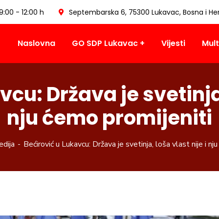
09:00 - 12:00 h
Septembarska 6, 75300 Lukavac, Bosna i He
Naslovna
GO SDP Lukavac
Vijesti
Mult
cu: Država je svetinja,
nju ćemo promijeniti
edija
Bećirović u Lukavcu: Država je svetinja, loša vlast nije i nj