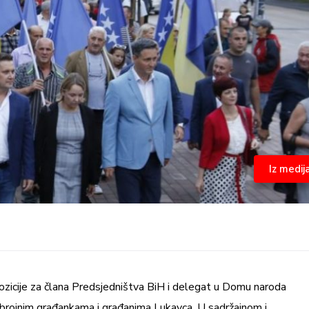
Iz medij
opozicije za člana Predsjedništva BiH i delegat u Domu naroda
brojnim građankama i građanima Lukavca. U sadržajnom i