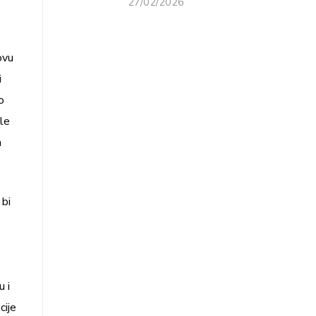
27/02/2026
ovu
i
o
sle
a
 bi
u i
cije