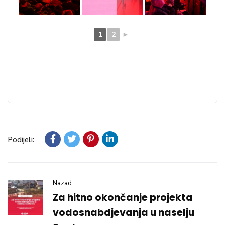
1
2
►
Podijeli:
Nazad
Za hitno okončanje projekta
vodosnabdjevanja u naselju