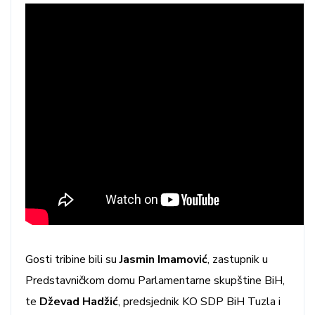
Gosti tribine bili su
Jasmin Imamović
, zastupnik u
Predstavničkom domu Parlamentarne skupštine BiH,
te
Dževad Hadžić
, predsjednik KO SDP BiH Tuzla i