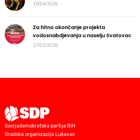
15/04/2026
Za hitno okončanje projekta
vodosnabdjevanja u naselju Svatovac
27/02/2026
Socijademokratska partija BiH
Gradska organizacija Lukavac