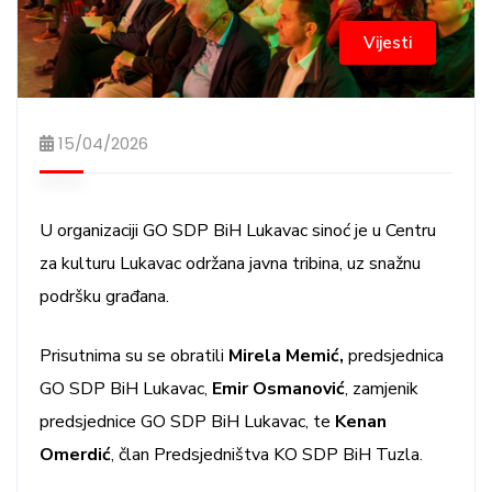
Vijesti
15/04/2026
U organizaciji GO SDP BiH Lukavac sinoć je u Centru
za kulturu Lukavac održana javna tribina, uz snažnu
podršku građana.
Prisutnima su se obratili
Mirela Memić,
predsjednica
GO SDP BiH Lukavac,
Emir Osmanović
, zamjenik
predsjednice GO SDP BiH Lukavac, te
Kenan
Omerdić
, član Predsjedništva KO SDP BiH Tuzla.