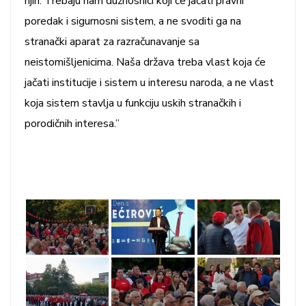
njih. Trebaju nam dužnosnici koji će jačati pravni
poredak i sigurnosni sistem, a ne svoditi ga na
stranački aparat za razračunavanje sa
neistomišljenicima. Naša država treba vlast koja će
jačati institucije i sistem u interesu naroda, a ne vlast
koja sistem stavlja u funkciju uskih stranačkih i
porodičnih interesa.”