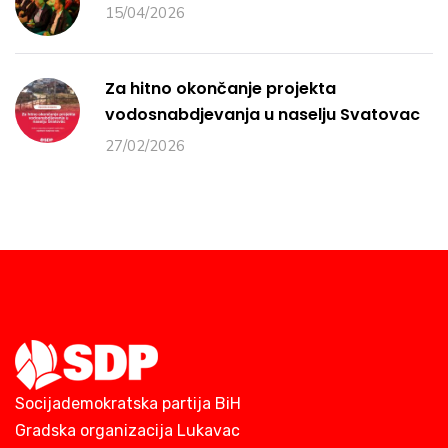
15/04/2026
Za hitno okončanje projekta
vodosnabdjevanja u naselju Svatovac
27/02/2026
Socijademokratska partija BiH
Gradska organizacija Lukavac