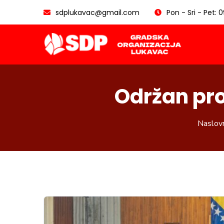
sdplukavac@gmail.com
Pon - Sri - Pet: 
Održan pro
Naslov