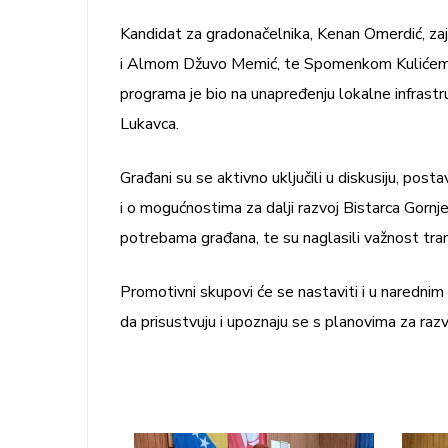
Kandidat za gradonačelnika, Kenan Omerdić, z
i Almom Džuvo Memić, te Spomenkom Kulićem, 
programa je bio na unapređenju lokalne infrastru
Lukavca.
Građani su se aktivno uključili u diskusiju, pos
i o mogućnostima za dalji razvoj Bistarca Gornje
potrebama građana, te su naglasili važnost tran
Promotivni skupovi će se nastaviti i u naredn
da prisustvuju i upoznaju se s planovima za razv