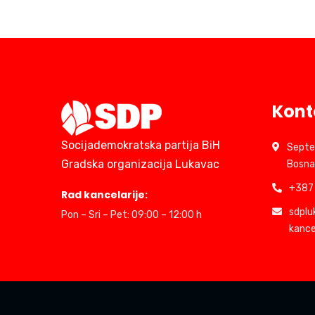
Kont
Socijademokratska partija BiH
Septe
Gradska organizacija Lukavac
Bosna
+387 
Rad kancelarije:
sdpl
Pon – Sri – Pet: 09:00 – 12:00 h
kance