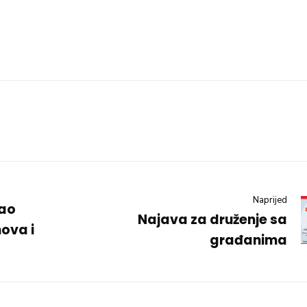
Naprijed
vao
Najava za druženje sa
ova i
građanima