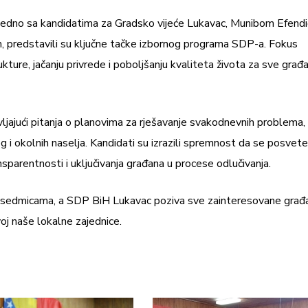
ajedno sa kandidatima za Gradsko vijeće Lukavac, Munibom Efend
predstavili su ključne tačke izbornog programa SDP-a. Fokus
kture, jačanju privrede i poboljšanju kvaliteta života za sve građ
tavljajući pitanja o planovima za rješavanje svakodnevnih problema,
g i okolnih naselja. Kandidati su izrazili spremnost da se posvete
sparentnosti i uključivanja građana u procese odlučivanja.
im sedmicama, a SDP BiH Lukavac poziva sve zainteresovane građ
oj naše lokalne zajednice.