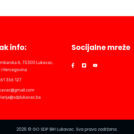
ak info:
Socijalne mreže
mbarska 6, 75300 Lukavac,
 i Hercegovina
61 356 127
ukavac@gmail.com
larija@sdplukavac.ba
2026
© GO SDP BiH Lukavac. Sva prava zadržana.