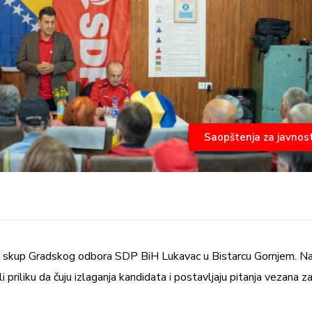
Saopštenja za javnos
ni skup Gradskog odbora SDP BiH Lukavac u Bistarcu Gornjem. N
li priliku da čuju izlaganja kandidata i postavljaju pitanja vezana z