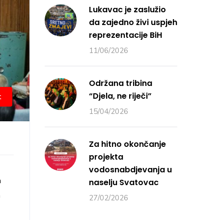
Lukavac je zaslužio
da zajedno živi uspjeh
reprezentacije BiH
11/06/2026
Održana tribina
“Djela, ne riječi”
t
15/04/2026
Za hitno okončanje
projekta
vodosnabdjevanja u
a
naselju Svatovac
a
27/02/2026