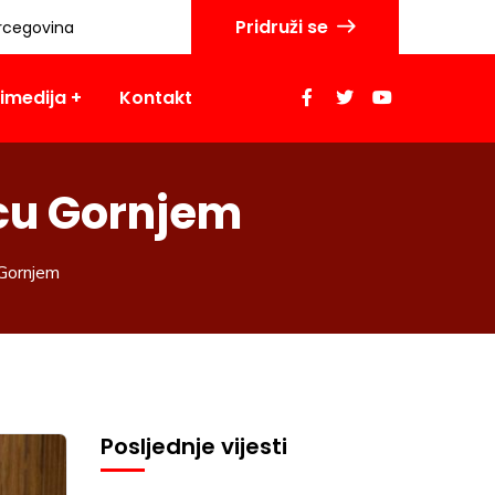
Pridruži se
rcegovina
imedija
Kontakt
rcu Gornjem
 Gornjem
Posljednje vijesti