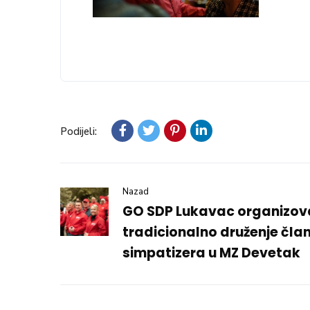
Podijeli:
Nazad
GO SDP Lukavac organizo
tradicionalno druženje član
simpatizera u MZ Devetak