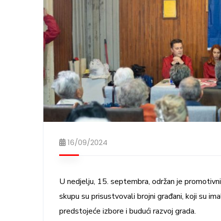
16/09/2024
U nedjelju, 15. septembra, održan je promotiv
skupu su prisustvovali brojni građani, koji su ima
predstojeće izbore i budući razvoj grada.