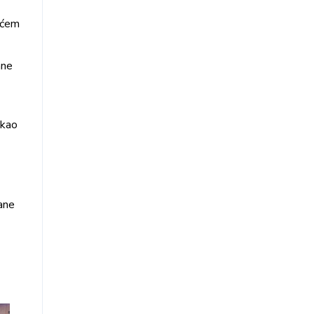
ićem
ane
 kao
ane