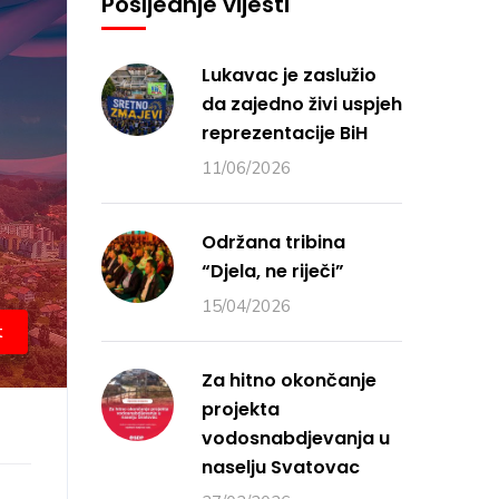
Posljednje vijesti
Lukavac je zaslužio
da zajedno živi uspjeh
reprezentacije BiH
11/06/2026
Održana tribina
“Djela, ne riječi”
15/04/2026
t
Za hitno okončanje
projekta
vodosnabdjevanja u
naselju Svatovac