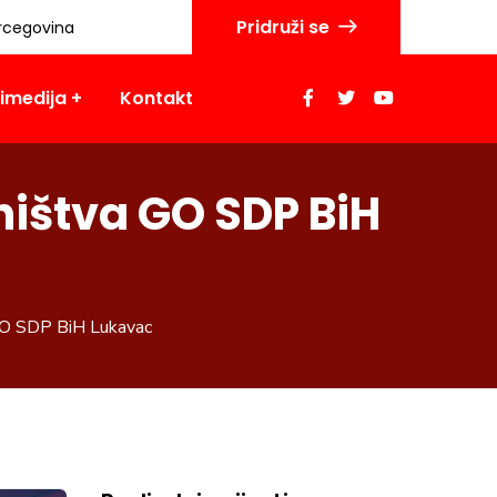
Pridruži se
rcegovina
imedija
Kontakt
eništva GO SDP BiH
a GO SDP BiH Lukavac