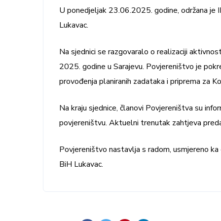
U ponedjeljak 23.06.2025. godine, održana je I
Lukavac.
Na sjednici se razgovaralo o realizaciji aktivno
2025. godine u Sarajevu. Povjereništvo je pokre
provođenja planiranih zadataka i priprema za 
Na kraju sjednice, članovi Povjereništva su info
povjereništvu. Aktuelni trenutak zahtjeva preda
Povjereništvo nastavlja s radom, usmjereno ka d
BiH Lukavac.