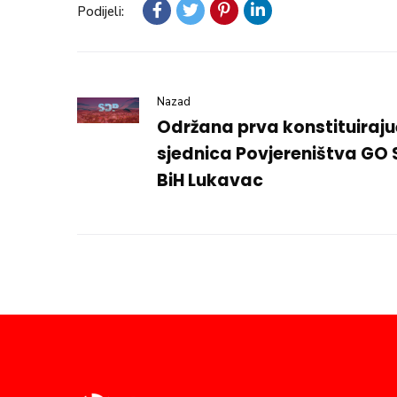
Podijeli:
Nazad
Održana prva konstituiraj
sjednica Povjereništva GO
BiH Lukavac