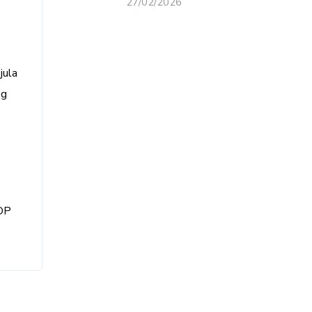
27/02/2026
jula
eg
SDP