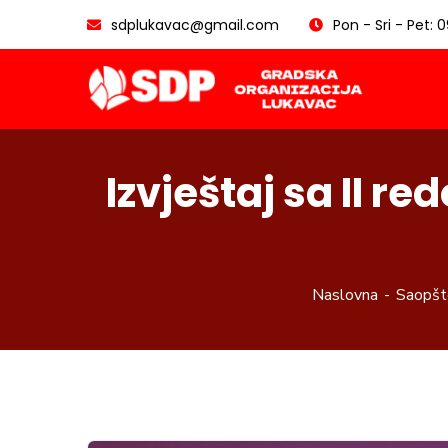
sdplukavac@gmail.com
Pon - Sri - Pet: 
Izvještaj sa II r
Naslovna
Saopšte