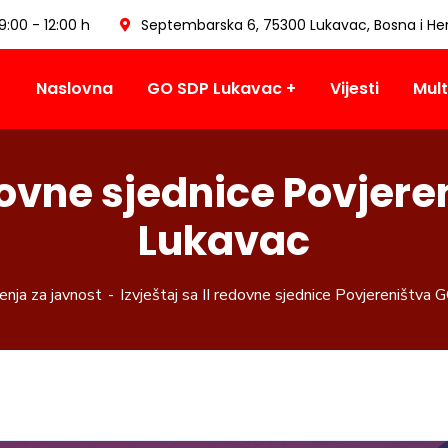
09:00 - 12:00 h
Septembarska 6, 75300 Lukavac, Bosna i He
Naslovna
GO SDP Lukavac
Vijesti
Mult
edovne sjednice Povjer
Lukavac
nja za javnost
Izvještaj sa II redovne sjednice Povjereništv