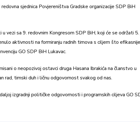
I redovna sjednica Povjereništva Gradske organizacije SDP BiH
sti u vezi sa 9. redovnim Kongresom SDP BiH, koji će se održati 5. 
nulo aktivnosti na formiranju radnih timova s ciljem što efikasnij
Konvenciju GO SDP BiH Lukavac.
rmisani o neopozivoj ostavci druga Hasana Ibrakića na članstvo u
n rad, timski duh i ličnu odgovornost svakog od nas.
aljoj izgradnji političke odgovornosti i programskih ciljeva GO 