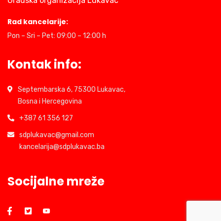
Gradska organizacija Lukavac
Rad kancelarije:
Pon – Sri – Pet: 09:00 – 12:00 h
Kontak info:
Septembarska 6, 75300 Lukavac,
Bosna i Hercegovina
+387 61 356 127
sdplukavac@gmail.com
kancelarija@sdplukavac.ba
Socijalne mreže