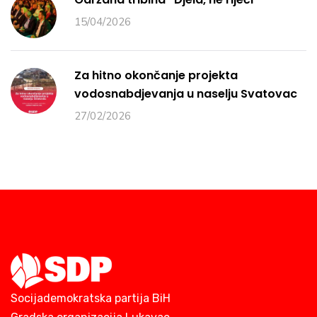
15/04/2026
Za hitno okončanje projekta
vodosnabdjevanja u naselju Svatovac
27/02/2026
Socijademokratska partija BiH