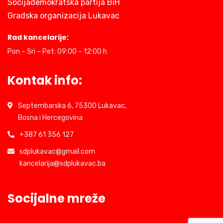
Socijademokratska partija BiH
Gradska organizacija Lukavac
Rad kancelarije:
Pon – Sri – Pet: 09:00 – 12:00 h
Kontak info:
Septembarska 6, 75300 Lukavac,
Bosna i Hercegovina
+387 61 356 127
sdplukavac@gmail.com
kancelarija@sdplukavac.ba
Socijalne mreže