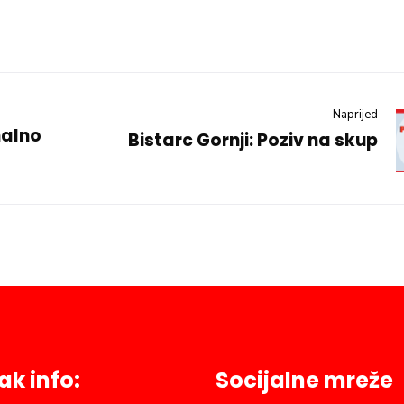
Naprijed
nalno
Bistarc Gornji: Poziv na skup
ak info:
Socijalne mreže