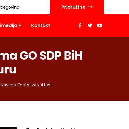
Pridruži se
rcegovina
imedija
Kontakt
ma GO SDP BiH
uru
kavac u Centru za kulturu