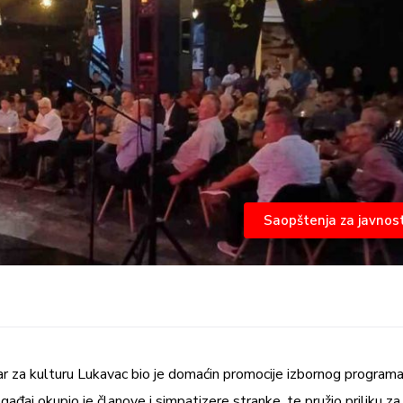
Saopštenja za javnos
r za kulturu Lukavac bio je domaćin promocije izbornog program
đaj okupio je članove i simpatizere stranke, te pružio priliku za