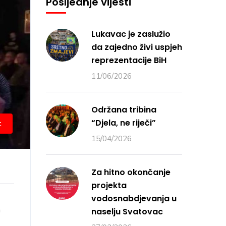
Posljednje vijesti
Lukavac je zaslužio
da zajedno živi uspjeh
reprezentacije BiH
11/06/2026
Održana tribina
“Djela, ne riječi”
t
15/04/2026
Za hitno okončanje
projekta
vodosnabdjevanja u
a
naselju Svatovac