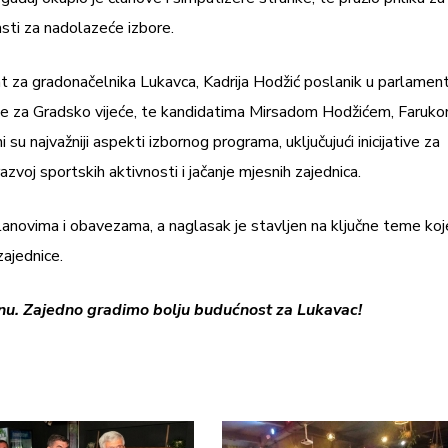
asti za nadolazeće izbore.
at za gradonačelnika Lukavca, Kadrija Hodžić poslanik u parlamen
te za Gradsko vijeće, te kandidatima Mirsadom Hodžićem, Faruk
 najvažniji aspekti izbornog programa, uključujući inicijative za
voj sportskih aktivnosti i jačanje mjesnih zajednica.
planovima i obavezama, a naglasak je stavljen na ključne teme koj
zajednice.
nu. Zajedno gradimo bolju budućnost za Lukavac!