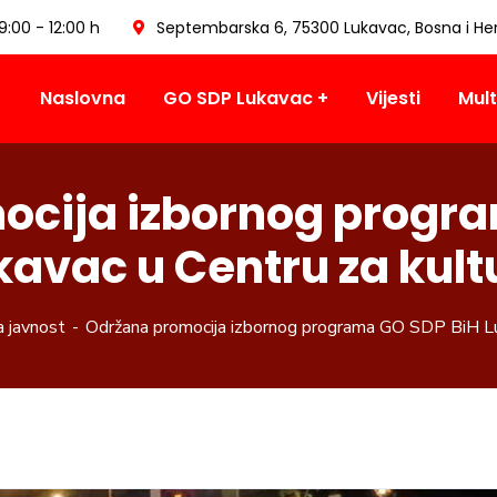
09:00 - 12:00 h
Septembarska 6, 75300 Lukavac, Bosna i He
Naslovna
GO SDP Lukavac
Vijesti
Mult
ocija izbornog progra
kavac u Centru za kult
a javnost
Održana promocija izbornog programa GO SDP BiH Lu