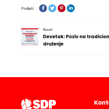
Podijeli:
Nazad
Devetak: Poziv na tradicio
druženje
Kont