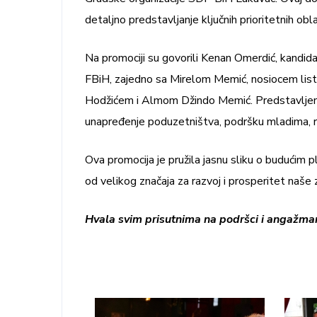
detaljno predstavljanje ključnih prioritetnih obl
Na promociji su govorili Kenan Omerdić, kandid
FBiH, zajedno sa Mirelom Memić, nosiocem lis
Hodžićem i Almom Džindo Memić. Predstavljeni su
unapređenje poduzetništva, podršku mladima, raz
Ova promocija je pružila jasnu sliku o budućim 
od velikog značaja za razvoj i prosperitet naše 
Hvala svim prisutnima na podršci i angažma