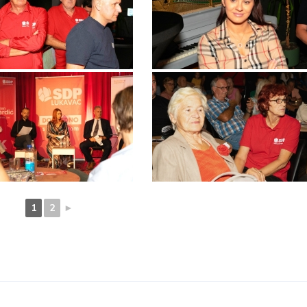
1
2
►