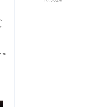
27/02/2026
tu
om
e su