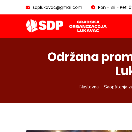
sdplukavac@gmail.com
Pon - Sri - Pet: 
Održana prom
Lu
Naslovna
Saopštenja z