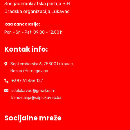
Socijademokratska partija BiH
Gradska organizacija Lukavac
Rad kancelarije:
Pon – Sri – Pet: 09:00 – 12:00 h
Kontak info:
Septembarska 6, 75300 Lukavac,
Bosna i Hercegovina
+387 61 356 127
sdplukavac@gmail.com
kancelarija@sdplukavac.ba
Socijalne mreže